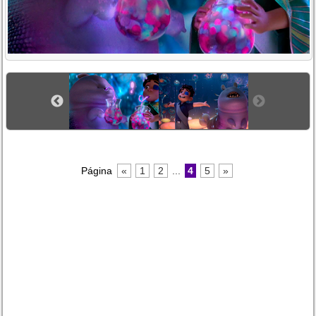
Página
«
1
2
...
4
5
»