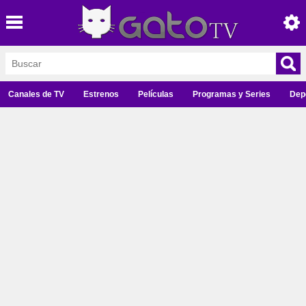
Canales de TV
Estrenos
Películas
Programas y Series
Dep