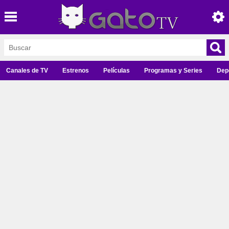
Canales de TV
Estrenos
Películas
Programas y Series
Dep