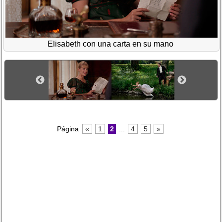
Elisabeth con una carta en su mano
Página
«
1
2
...
4
5
»