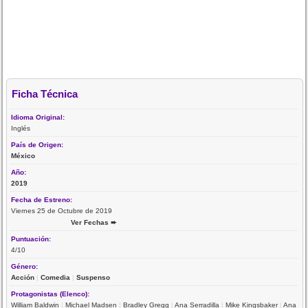
Ficha Técnica
Idioma Original:
Inglés
País de Origen:
México
Año:
2019
Fecha de Estreno:
Viernes 25 de Octubre de 2019
Ver Fechas ➨
Puntuación:
4/10
Género:
Acción
|
Comedia
|
Suspenso
Protagonistas (Elenco):
William Baldwin
|
Michael Madsen
|
Bradley Gregg
|
Ana Serradilla
|
Mike Kingsbaker
|
Ana