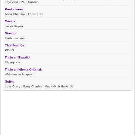
Layevska
|
Paul Sorvino
Productores:
Asen Chankov
|
Loris Curci
Música:
Javier Bayon
Director:
Guillermo Iván
Clasificación:
PG-13
Título en Español:
El paquete
Título en Idioma Original:
Welcome to Acapulco
Guión:
Loris Curcy
|
Garry Charles
|
Magarditch Halvadjian