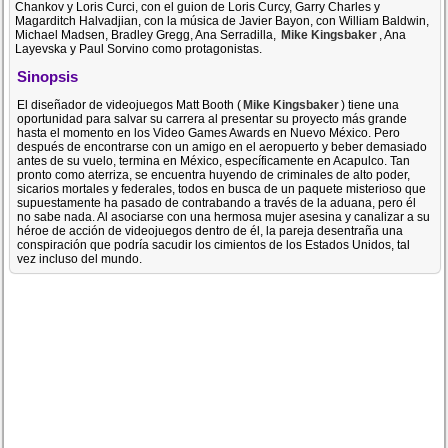
Chankov y Loris Curci, con el guion de Loris Curcy, Garry Charles y
Magarditch Halvadjian, con la música de Javier Bayon, con William Baldwin,
Michael Madsen, Bradley Gregg, Ana Serradilla,
Mike Kingsbaker
, Ana
Layevska y Paul Sorvino como protagonistas.
Sinopsis
El diseñador de videojuegos Matt Booth (
Mike Kingsbaker
) tiene una
oportunidad para salvar su carrera al presentar su proyecto más grande
hasta el momento en los Video Games Awards en Nuevo México. Pero
después de encontrarse con un amigo en el aeropuerto y beber demasiado
antes de su vuelo, termina en México, específicamente en Acapulco. Tan
pronto como aterriza, se encuentra huyendo de criminales de alto poder,
sicarios mortales y federales, todos en busca de un paquete misterioso que
supuestamente ha pasado de contrabando a través de la aduana, pero él
no sabe nada. Al asociarse con una hermosa mujer asesina y canalizar a su
héroe de acción de videojuegos dentro de él, la pareja desentraña una
conspiración que podría sacudir los cimientos de los Estados Unidos, tal
vez incluso del mundo.