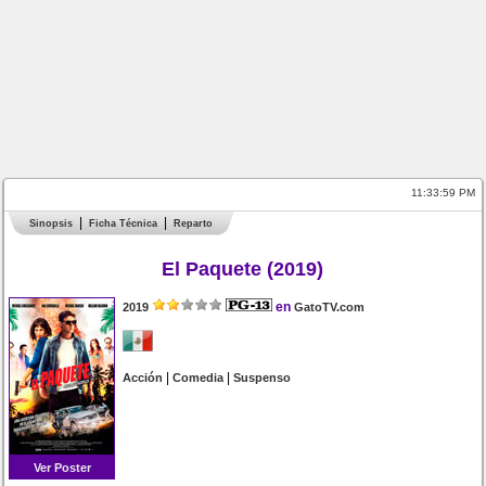
11:33:59 PM
Sinopsis
Ficha Técnica
Reparto
El Paquete (2019)
en
2019
GatoTV.com
|
|
Acción
Comedia
Suspenso
Ver Poster