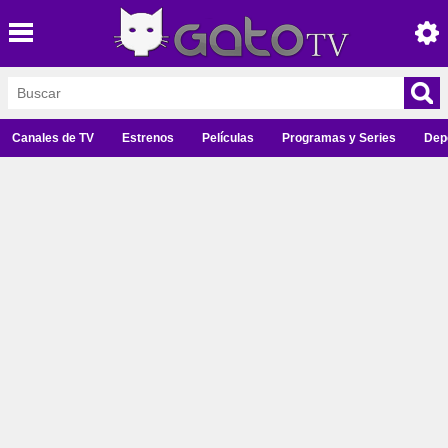
Canales de TV
Estrenos
Películas
Programas y Series
Dep