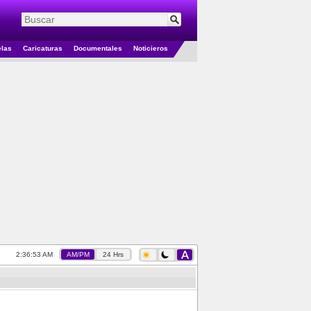
elas
Caricaturas
Documentales
Noticieros
2:36:53 AM
AM/PM
24 Hrs