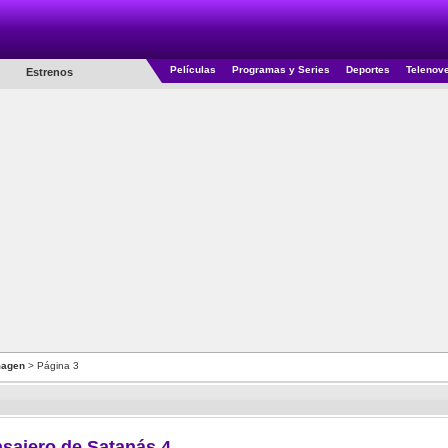
Películas
Programas y Series
Deportes
Telenov
Estrenos
magen
> Página 3
sajero de Satanás 4