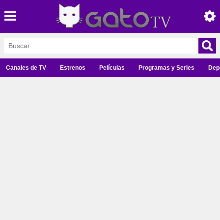
Canales de TV
Estrenos
Películas
Programas y Series
Dep