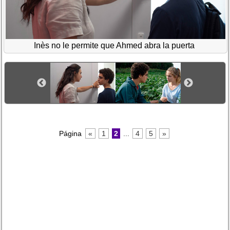
Inès no le permite que Ahmed abra la puerta
Página
«
1
2
...
4
5
»