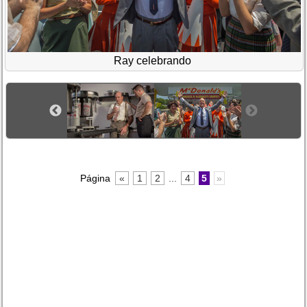
Ray celebrando
Página
«
1
2
...
4
5
»