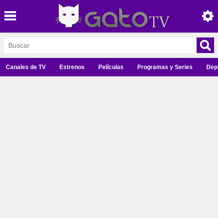
Canales de TV
Estrenos
Películas
Programas y Series
Dep