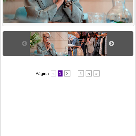
Página
«
1
2
...
4
5
»