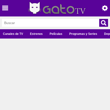
Canales de TV
Estrenos
Películas
Programas y Series
Dep