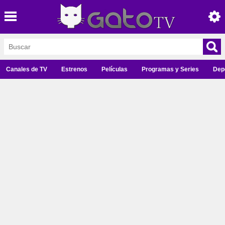
Canales de TV
Estrenos
Películas
Programas y Series
Dep