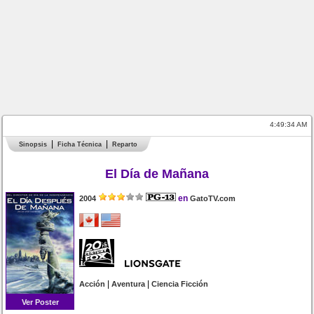
4:49:34 AM
Sinopsis
Ficha Técnica
Reparto
El Día de Mañana
en
2004
GatoTV.com
|
|
Acción
Aventura
Ciencia Ficción
Ver Poster