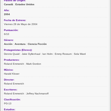
Paises de Origen:
Canadá
|
Estados Unidos
Año:
2004
Fecha de Estreno:
Viernes 28 de Mayo de 2004
Puntuación:
6/10
Género:
Acción
|
Aventura
|
Ciencia Ficción
Protagonistas (Elenco):
Dennis Quaid
|
Jake Gyllenhaal
|
Ian Holm
|
Emmy Rossum
|
Sela Ward
Productores:
Roland Emmerich
|
Mark Gordon
Música:
Harald Kloser
Director:
Roland Emmerich
Escritores:
Roland Emmerich
|
Jeffrey Nachmanoff
Clasificación:
PG-13
Estudios: