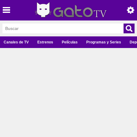
Canales de TV
Estrenos
Películas
Programas y Series
Dep