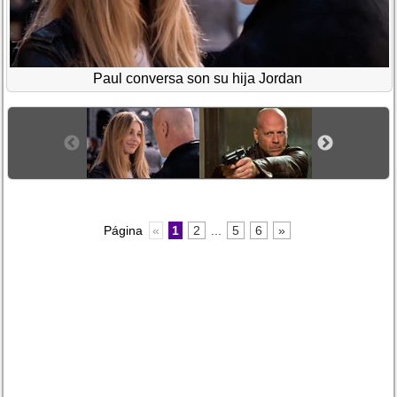
Paul conversa son su hija Jordan
Página
«
1
2
...
5
6
»