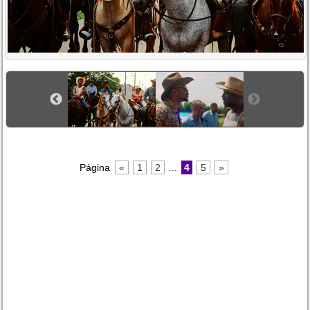
Página
«
1
2
...
4
5
»