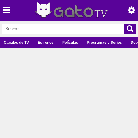
Canales de TV
Estrenos
Películas
Programas y Series
Dep