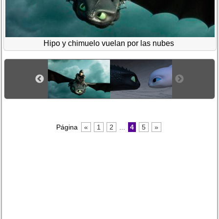
Hipo y chimuelo vuelan por las nubes
Página
«
1
2
...
4
5
»