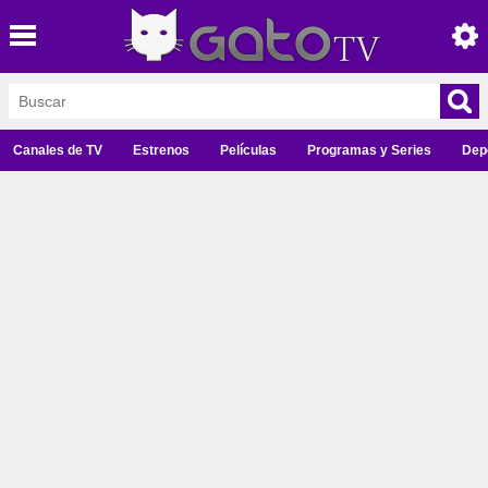
Canales de TV
Estrenos
Películas
Programas y Series
Dep