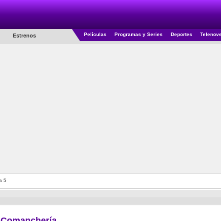
Películas
Programas y Series
Deportes
Telenov
Estrenos
a 5
Comanchería