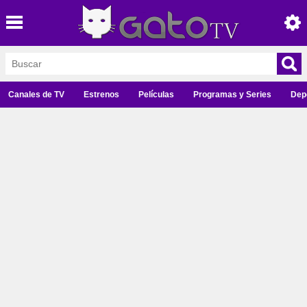
Canales de TV
Estrenos
Películas
Programas y Series
Dep