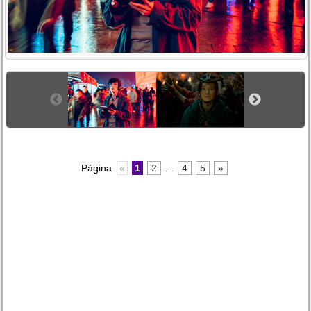
Página
«
1
2
...
4
5
»