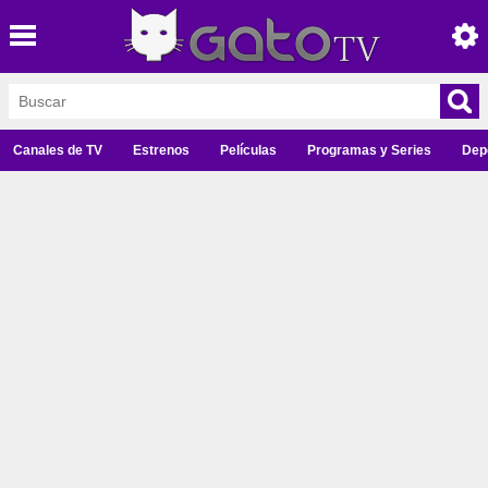
Canales de TV
Estrenos
Películas
Programas y Series
Dep