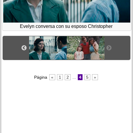
Evelyn conversa con su esposo Christopher
Página
«
1
2
...
4
5
»