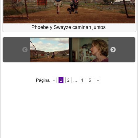
Phoebe y Swayze caminan juntos
Página
«
1
2
...
4
5
»