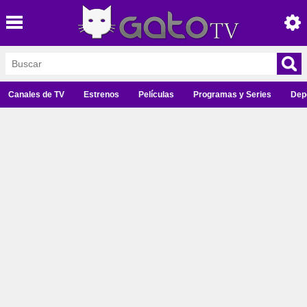
Canales de TV
Estrenos
Películas
Programas y Series
Dep