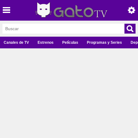
Canales de TV
Estrenos
Películas
Programas y Series
Dep