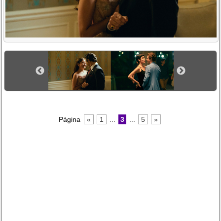
Página
«
1
...
3
...
5
»