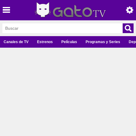
Canales de TV
Estrenos
Películas
Programas y Series
Dep