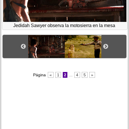
Jedidah Sawyer observa la motosierra en la mesa
Página
«
1
2
...
4
5
»