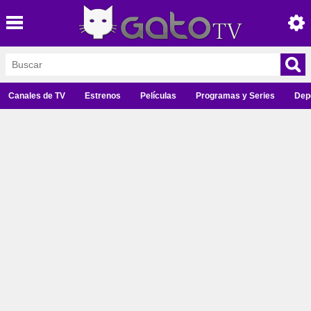
Canales de TV
Estrenos
Películas
Programas y Series
Dep