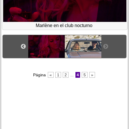
Marlène en el club nocturno
Página
«
1
2
...
4
5
»