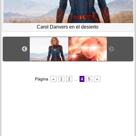
Carol Danvers en el desierto
Página
«
1
2
...
4
5
»