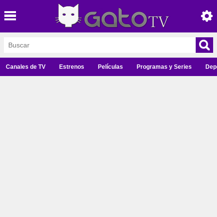
Canales de TV
Estrenos
Películas
Programas y Series
Dep