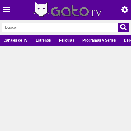
Canales de TV
Estrenos
Películas
Programas y Series
Dep