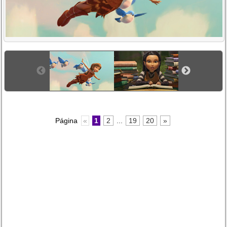
Página
«
1
2
...
19
20
»