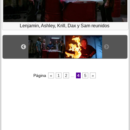
Lenjamin, Ashley, Krill, Dax y Sam reunidos
Página
«
1
2
...
4
5
»