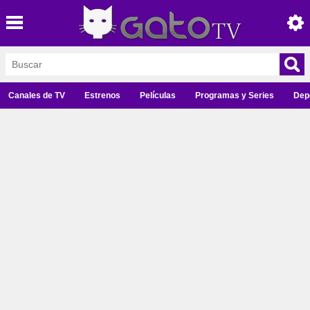
Canales de TV
Estrenos
Películas
Programas y Series
Dep