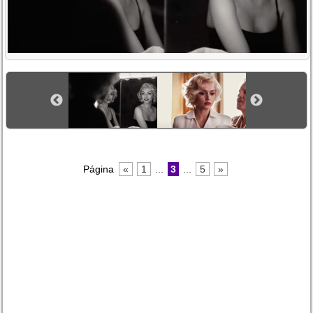
Página
«
1
...
3
...
5
»