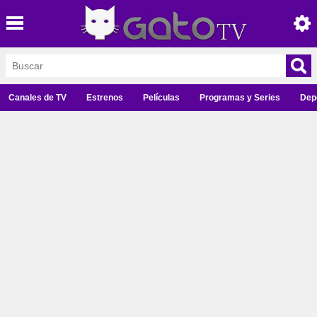
Canales de TV
Estrenos
Películas
Programas y Series
Dep