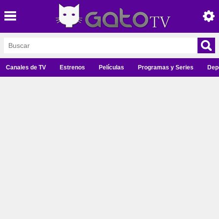
Canales de TV
Estrenos
Películas
Programas y Series
Dep