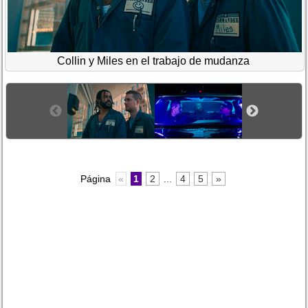
Collin y Miles en el trabajo de mudanza
Página
«
1
2
...
4
5
»