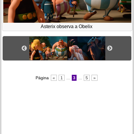
Asterix observa a Obelix
Página
«
1
...
3
...
5
»