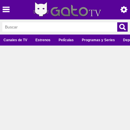
Canales de TV
Estrenos
Películas
Programas y Series
Dep