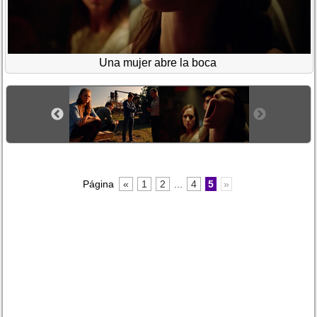
Una mujer abre la boca
Página
«
1
2
...
4
5
»