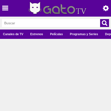
Canales de TV
Estrenos
Películas
Programas y Series
Dep