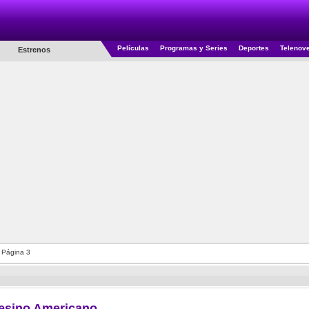
Películas
Programas y Series
Deportes
Telenov
Estrenos
 Página 3
esino Americano