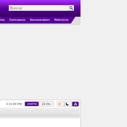
elas
Caricaturas
Documentales
Noticieros
3:31:00 PM
AM/PM
24 Hrs