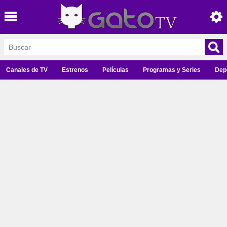
Canales de TV
Estrenos
Películas
Programas y Series
Dep