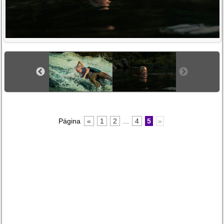
Página
«
1
2
...
4
5
»