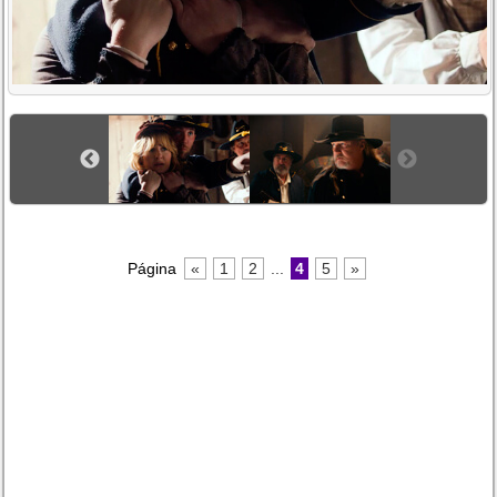
Página
«
1
2
...
4
5
»