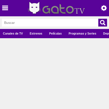
Canales de TV
Estrenos
Películas
Programas y Series
Dep