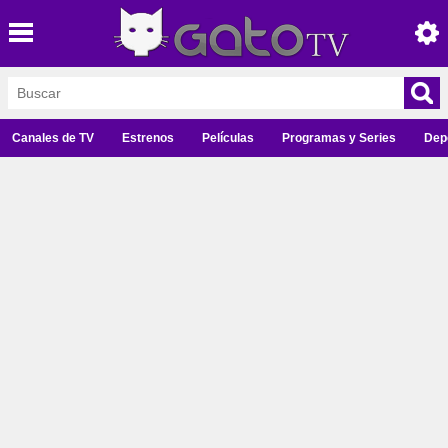
Canales de TV
Estrenos
Películas
Programas y Series
Dep