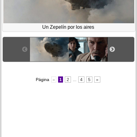
Un Zepelín por los aires
Página
«
1
2
...
4
5
»