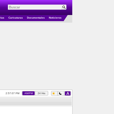
elas
Caricaturas
Documentales
Noticieros
2:57:07 PM
AM/PM
24 Hrs