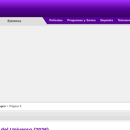
Películas
Programas y Series
Deportes
Telenov
Estrenos
agen
> Página 5
del Universo (2026)