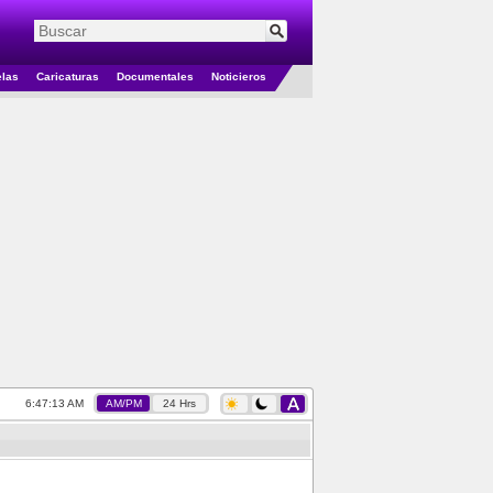
elas
Caricaturas
Documentales
Noticieros
6:47:13 AM
AM/PM
24 Hrs