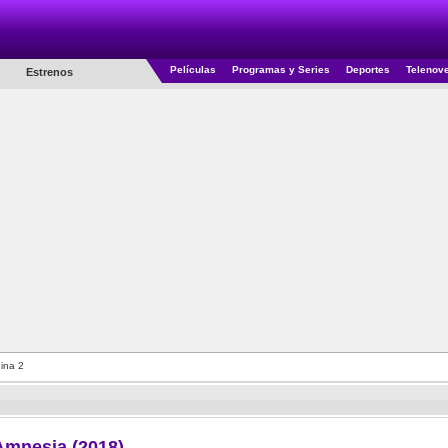
Películas
Programas y Series
Deportes
Telenov
Estrenos
ina 2
Amnesia (2018)