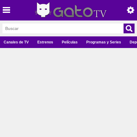
Canales de TV
Estrenos
Películas
Programas y Series
Dep