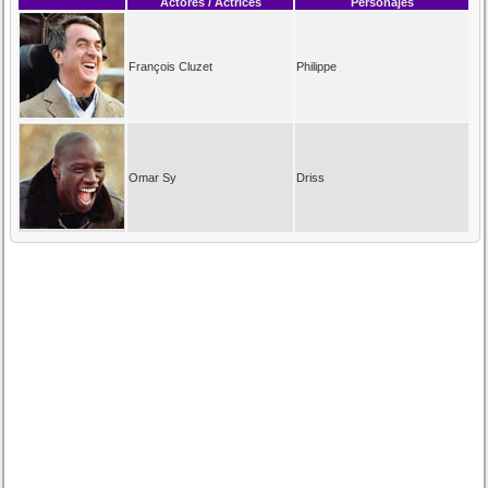
Actores / Actrices
Personajes
François Cluzet
Philippe
Omar Sy
Driss