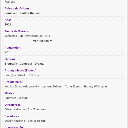
Francés
Paises de Origen:
Francia
|
Estados Unidos
Año:
2011
Fecha de Estreno:
Miércoles 2 de Noviembre de 2011
Ver Fechas ➨
Puntuación:
9/10
Género:
Biografía
|
Comedia
|
Drama
Protagonistas (Elenco):
François Cluzet
|
Omar Sy
Productores:
Nicolas Duval-Adassovsky
|
Laurent Zeitoun
|
Yann Zenou
|
Harvey Weinstein
Música:
Ludovico Einaudi
Directores:
Olivier Nakache
|
Éric Toledano
Escritores:
Olivier Nakache
|
Éric Toledano
Clasificación: