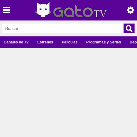
Canales de TV
Estrenos
Películas
Programas y Series
Dep