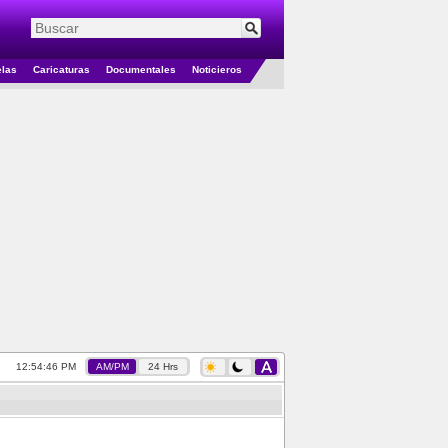
elas
Caricaturas
Documentales
Noticieros
12:54:46 PM
AM/PM
24 Hrs