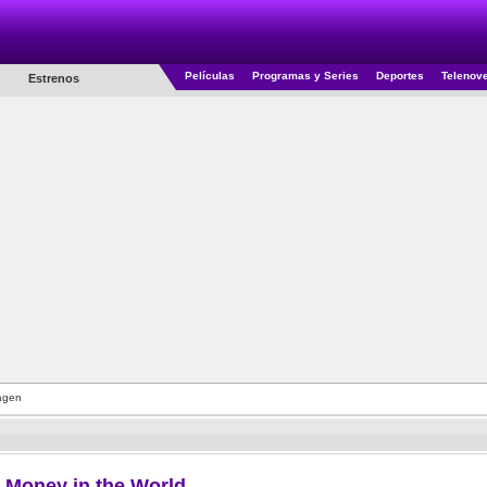
Películas
Programas y Series
Deportes
Telenov
Estrenos
agen
e Money in the World