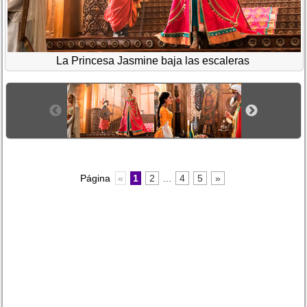
La Princesa Jasmine baja las escaleras
Página
«
1
2
...
4
5
»