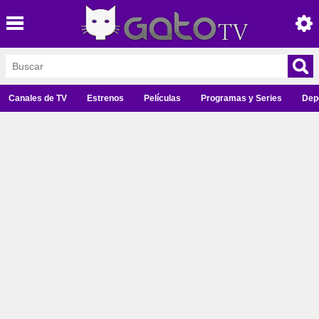
Canales de TV
Estrenos
Películas
Programas y Series
Dep