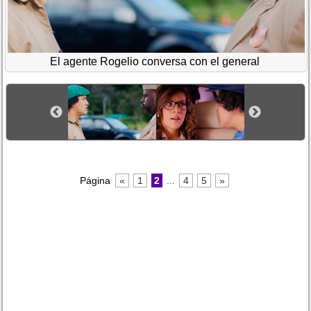
El agente Rogelio conversa con el general
Página
«
1
2
...
4
5
»