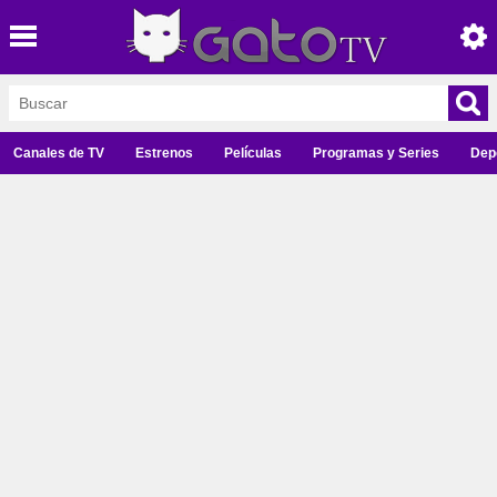
Canales de TV
Estrenos
Películas
Programas y Series
Dep