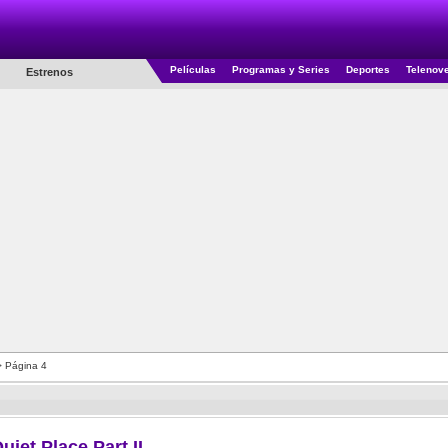
Películas
Programas y Series
Deportes
Telenov
Estrenos
 Página 4
uiet Place Part II