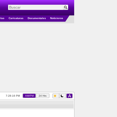
elas
Caricaturas
Documentales
Noticieros
7:28:16 PM
AM/PM
24 Hrs