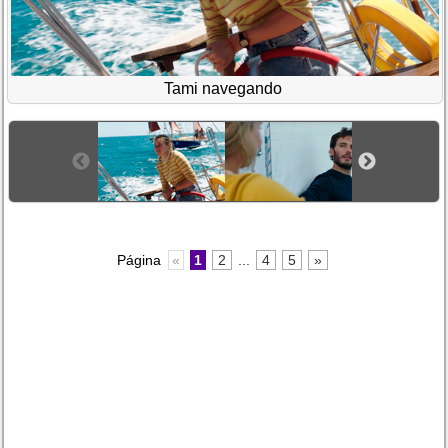
Tami navegando
Página
«
1
2
...
4
5
»