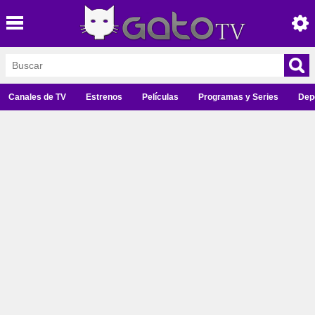
Canales de TV
Estrenos
Películas
Programas y Series
Dep