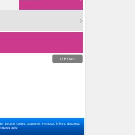
+2 Horas ›
lvador, Estados Unidos, Guatemala, Honduras, México, Nicaragua,
 mundo latino.