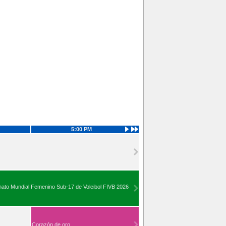
5:00 PM
to Mundial Femenino Sub-17 de Voleibol FIVB 2026
Corazón de oro