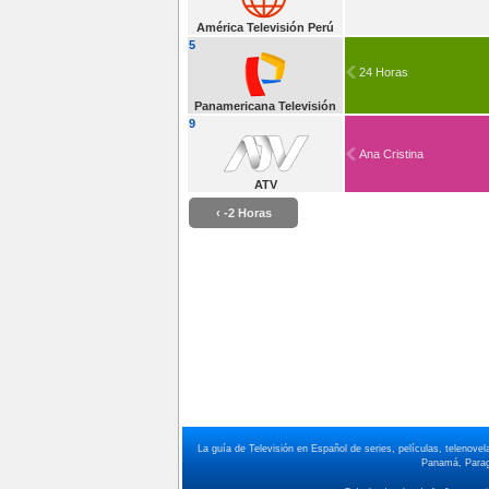
América Televisión Perú
5
24 Horas
Panamericana Televisión
9
Ana Cristina
ATV
‹ -2 Horas
La guía de Televisión en Español de series, películas, telenov
Panamá, Paragu