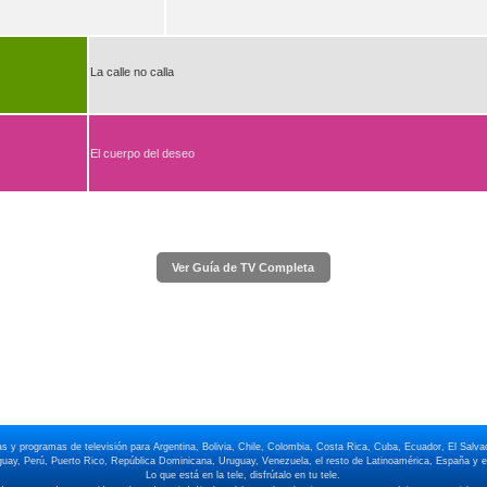
La calle no calla
El cuerpo del deseo
Ver Guía de TV Completa
elas y programas de televisión para Argentina, Bolivia, Chile, Colombia, Costa Rica, Cuba, Ecuador, El Sa
ay, Perú, Puerto Rico, República Dominicana, Uruguay, Venezuela, el resto de Latinoamérica, España y el
Lo que está en la tele, disfrútalo en tu tele.