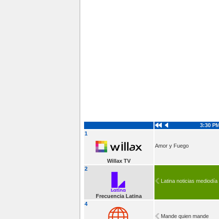
3:30 P
1
Amor y Fuego
Willax TV
2
Latina noticias mediodía
Frecuencia Latina
4
Mande quien mande