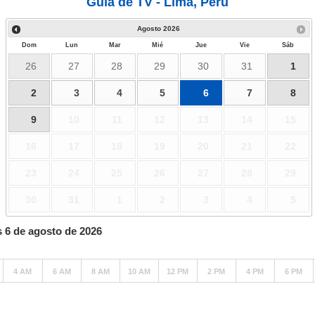
Guía de TV - Lima, Perú
Agosto
2026
Dom
Lun
Mar
Mié
Jue
Vie
Sáb
26
27
28
29
30
31
1
2
3
4
5
6
7
8
9
10
11
12
13
14
15
16
17
18
19
20
21
22
23
24
25
26
27
28
29
30
31
1
2
3
4
5
s 6 de agosto de 2026
4 AM
6 AM
8 AM
10 AM
12 PM
2 PM
4 PM
6 PM