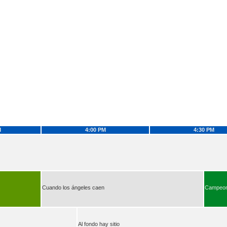
M
4:00 PM
4:30 PM
Cuando los ángeles caen
Campeona
Al fondo hay sitio