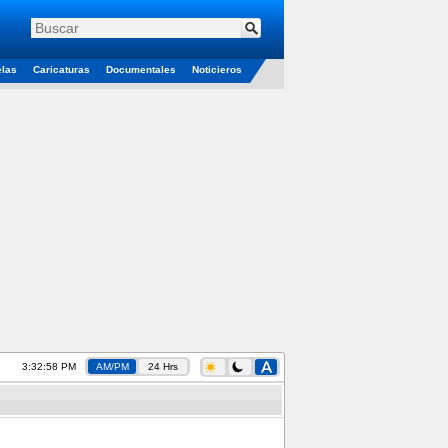
elas
Caricaturas
Documentales
Noticieros
3:32:58 PM
AM/PM
24 Hrs