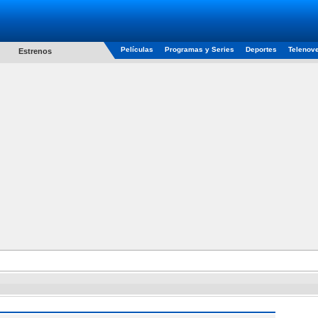
Películas
Programas y Series
Deportes
Telenov
Estrenos