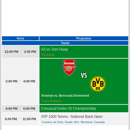
Hora
Programa
Tarde
AZ vs. Den Haag
-
12:00 PM
2:00 PM
Eredivisie
-
2:00 PM
4:00 PM
Arsenal vs. Borussia Dortmund
Copa Emirates
-
Concacaf Under 20 Championship
4:00 PM
6:00 PM
ATP 1000 Tennis - National Bank Open
-
6:00 PM
11:00 PM
Cuartos de final, Stade IGA, Montreal, Canada