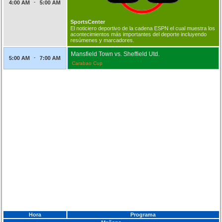
-
4:00 AM
5:00 AM
SportsCenter
El noticiero deportivo de la cadena ESPN el cual muestra los
acontecimientos más importantes del deporte incluyendo
resúmenes y marcadores.
Mansfield Town vs. Sheffield Utd.
-
5:00 AM
7:00 AM
Carabao Cup
Hora
Programa