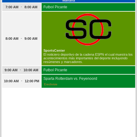
Mañana
-
Futbol Picante
7:00 AM
8:00 AM
-
8:00 AM
9:00 AM
SportsCenter
El noticiero deportivo de la cadena ESPN el cual muestra los
acontecimientos más importantes del deporte incluyendo
resúmenes y marcadores.
-
Futbol Picante
9:00 AM
10:00 AM
Sparta Rotterdam vs. Feyenoord
-
10:00 AM
12:00 PM
Eredivisie