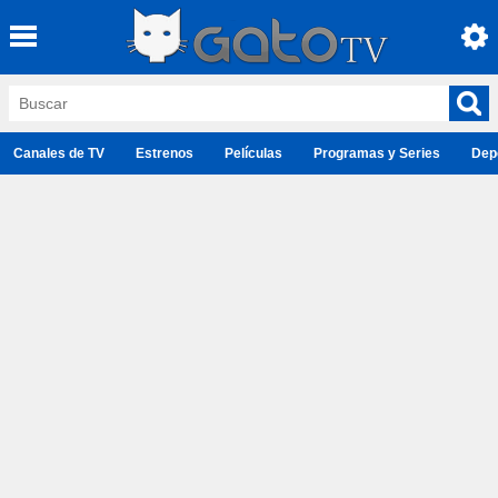
Canales de TV
Estrenos
Películas
Programas y Series
Dep