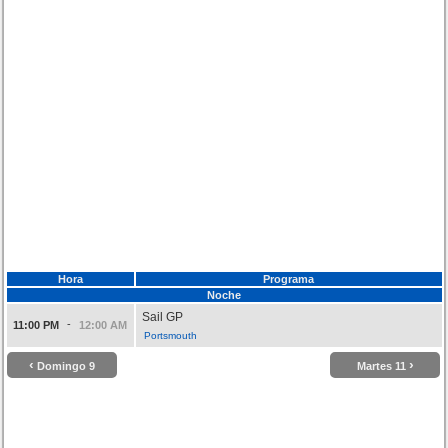
Hora
Programa
Noche
Sail GP
-
11:00 PM
12:00 AM
Portsmouth
‹
›
Domingo 9
Martes 11