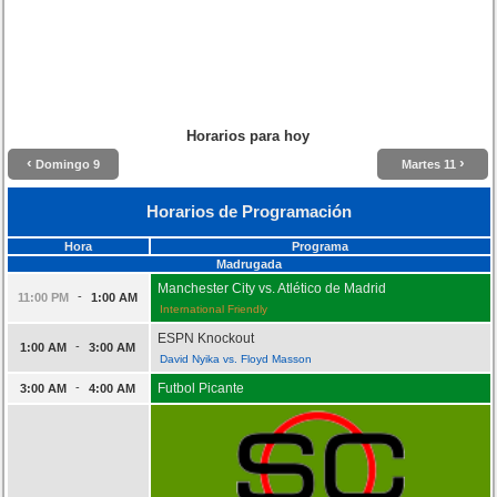
Horarios para hoy
‹
›
Domingo 9
Martes 11
Horarios de Programación
Hora
Programa
Madrugada
Manchester City vs. Atlético de Madrid
-
11:00 PM
1:00 AM
International Friendly
ESPN Knockout
-
1:00 AM
3:00 AM
David Nyika vs. Floyd Masson
-
Futbol Picante
3:00 AM
4:00 AM