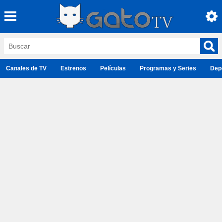
Canales de TV
Estrenos
Películas
Programas y Series
Dep