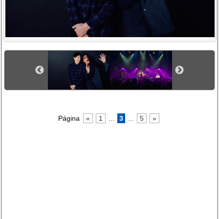
Página
«
1
...
3
...
5
»