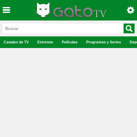
Canales de TV
Estrenos
Películas
Programas y Series
Dep