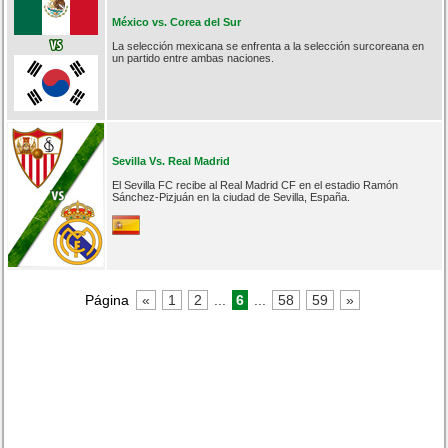
México vs. Corea del Sur
La selección mexicana se enfrenta a la selección surcoreana en
un partido entre ambas naciones.
Sevilla Vs. Real Madrid
El Sevilla FC recibe al Real Madrid CF en el estadio Ramón
Sánchez-Pizjuán en la ciudad de Sevilla, España.
Página
«
1
2
...
6
...
58
59
»