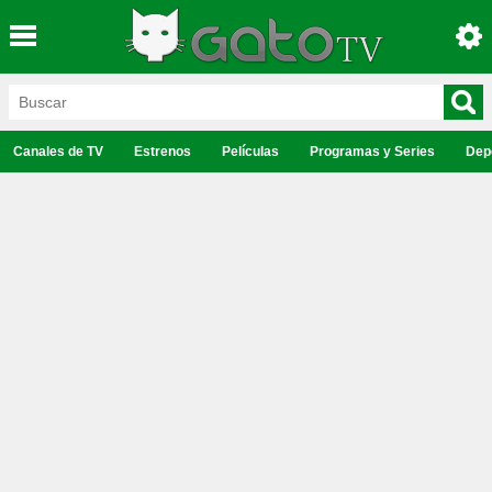
Canales de TV
Estrenos
Películas
Programas y Series
Dep