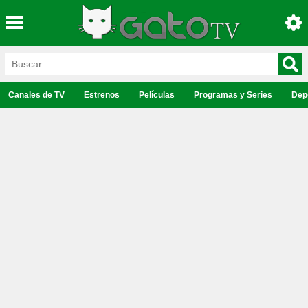
Canales de TV
Estrenos
Películas
Programas y Series
Dep