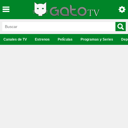
Canales de TV
Estrenos
Películas
Programas y Series
Dep