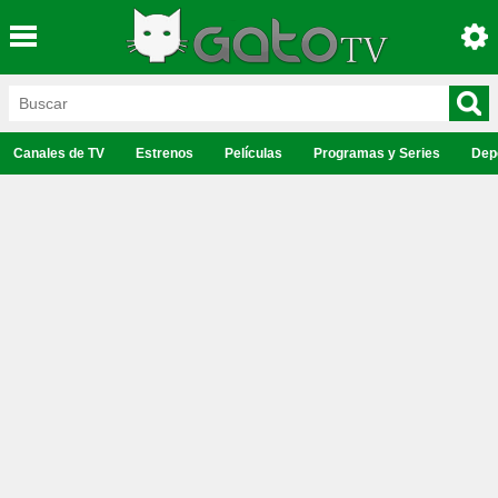
Canales de TV
Estrenos
Películas
Programas y Series
Dep