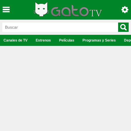
Canales de TV
Estrenos
Películas
Programas y Series
Dep