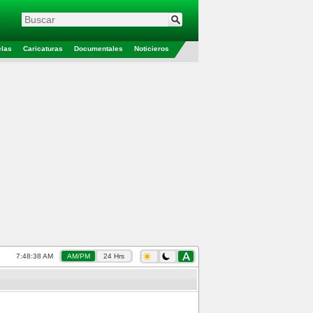
elas
Caricaturas
Documentales
Noticieros
7:48:39 AM
AM/PM
24 Hrs