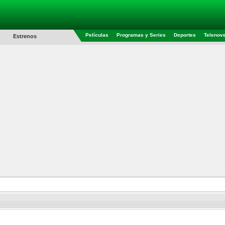
Películas
Programas y Series
Deportes
Telenov
Estrenos