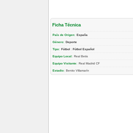
Ficha Técnica
País de Origen:
España
Género:
Deporte
Tipo:
Fútbol
|
Fútbol Español
Equipo Local:
Real Betis
Equipo Visitante:
Real Madrid CF
Estadio:
Benito Villamarín